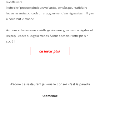
la différence.
Notre chef propose plusieurs variantes, pensées pour satisfaire
toutes les envies : chocolat, fruits, gourmandises régressives… Il y en
a pour tout le monde !
Ambiance chaleureuse, assiette généreuse et gourmande régaleront
les papilles des plus gourmands. À vous de choisir votre plaisir
sucré !
En savoir plus
J'adore ce restaurant je vous le conseil c'est le paradis
Clémence
Un régal, comme d'habitude !! Le meilleur restaurant de
Saint Quentin avec un bon rapport qualité/prix !