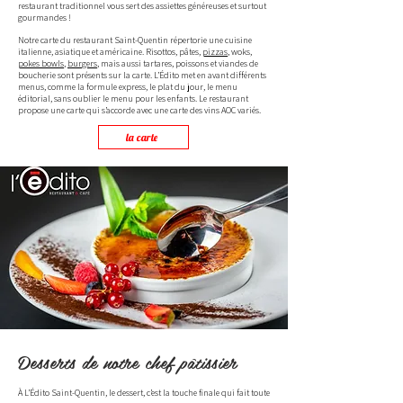
restaurant traditionnel vous sert des assiettes généreuses et surtout
gourmandes !
Notre carte du restaurant Saint-Quentin répertorie une cuisine
italienne, asiatique et américaine. Risottos, pâtes,
pizzas
, woks,
pokes bowls
,
burgers
, mais aussi tartares, poissons et viandes de
boucherie sont présents sur la carte. L’Édito met en avant différents
menus, comme la formule express, le plat du jour, le menu
éditorial, sans oublier le menu pour les enfants. Le restaurant
propose une carte qui s’accorde avec une carte des vins AOC variés.
la carte
Desserts de notre chef pâtissier
À L’Édito Saint-Quentin, le dessert, c’est la touche finale qui fait toute