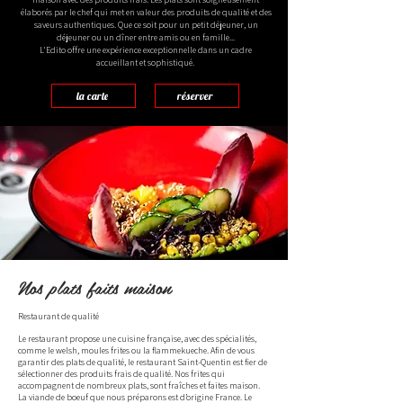
élaborés par le chef qui met en valeur des produits de qualité et des
saveurs authentiques. Que ce soit pour un petit déjeuner, un
déjeuner ou un dîner entre amis ou en famille...
L'Edito offre une expérience exceptionnelle dans un cadre
accueillant et sophistiqué.
la carte
réserver
Nos plats faits maison
Restaurant de qualité
Le restaurant propose une cuisine française, avec des spécialités,
comme le welsh, moules frites ou la flammekueche. Afin de vous
garantir des plats de qualité, le restaurant Saint-Quentin est fier de
sélectionner des produits frais de qualité. Nos frites qui
accompagnent de nombreux plats, sont fraîches et faites maison.
La viande de boeuf que nous préparons est d’origine France. Le